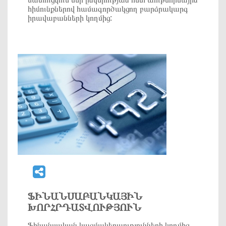
հիմունքներով համագործակցող բարձրակարգ
իրավաբանների կողմից:
ՖԻՆԱՆՍԱԲԱՆԿԱՅԻՆ
ԽՈՐՀՐԴԱՏՎՈՒԹՅՈՒՆ
Ֆինանսական կազմակերպությունների կողմից