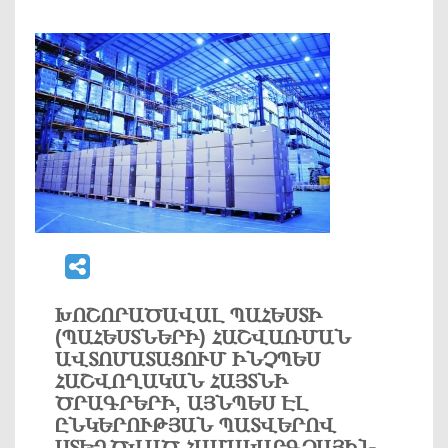
ԽՈՇՈՐԱԾԱՎԱԼ ՊԱՀԵՍՏԻ
(ՊԱՀԵՍՏՆԵՐԻ) ՀԱՇՎԱՌՄԱՆ
ԱՎՏՈՄԱՏԱՑՈՒՄ ԻՆՉՊԵՍ
ՀԱՇՎՈՂԱԿԱՆ ՀԱՅՏՆԻ
ԾՐԱԳՐԵՐԻ, ԱՅՆՊԵՍ ԷԼ
ԸՆԿԵՐՈՒԹՅԱՆ ՊԱՏՎԵՐՈՎ
ՍՏԵՂԾՎԱԾ ՀԱՄԱԿԱՐԳՉԱՅԻՆ