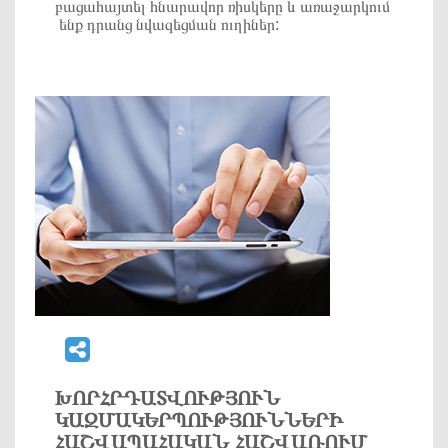
բացահայտել հնարավոր ռիսկերը և առաջարկում
ենք դրանց նվազեցման ուղիներ:
ԽՈՐՀՐԴԱՏՎՈՒԹՅՈՒՆ
ԿԱԶՄԱԿԵՐՊՈՒԹՅՈՒՆՆԵՐԻ
ՀԱՇՎԱՊԱՀԱԿԱՆ ՀԱՇՎԱՌՈՒՄ