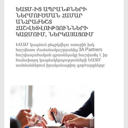
ԵԱՏՄ-ԻՑ ԱՊՐԱՆՔՆԵՐԻ
ՆԵՐՄՈՒԾՄԱՆ ՀԱՄԱՐ
ԱՆՀՐԱԺԵՇՏ
ՀԱՇՎԵՏՎՈՒԹՅՈՒՆՆԵՐԻ
ԿԱԶՄՈՒՄ, ՆԵՐԿԱՅԱՑՈՒՄ
ԵԱՏՄ կազմում ընգրկվելու առաջին իսկ
հաշվետու ժամանակաշրջանից 3A Partners
հաշվապահական գրասենյակը հաշվառել է իր
հաճախորդ կազմակերպությունների ԵԱՏՄ
սահմաններում իրականացվող գործարքները: