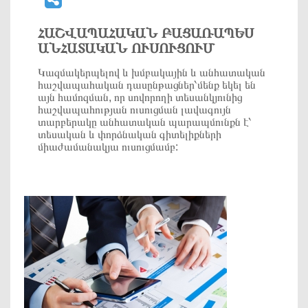
ՀԱՇՎԱՊԱՀԱԿԱՆ ԲԱՑԱՌԱՊԵՍ
ԱՆՀԱՏԱԿԱՆ ՈՒՍՈՒՑՈՒՄ
Կազմակերպելով և խմբակային և անհատական
հաշվապահական դասընթացներ՝մենք եկել են
այն համոզման, որ սովորողի տեսանկյունից
հաշվապահության ուսուցման լավագույն
տարբերակը անհատական պարապմունքն է՝
տեսական և փորձնական գիտելիքների
միաժամանակյա ուսուցմամբ: