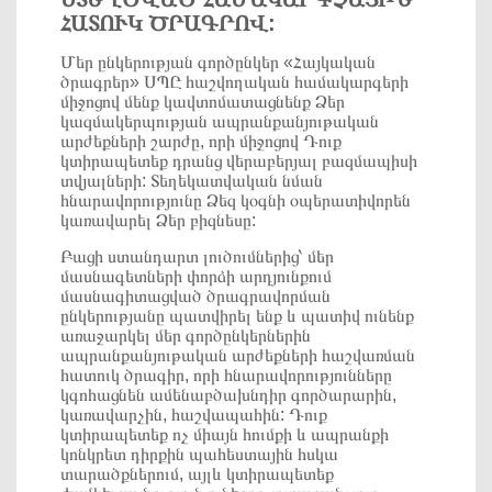
ՀԱՏՈՒԿ ԾՐԱԳՐՈՎ:
Մեր ընկերության գործընկեր «Հայկական
ծրագրեր» ՍՊԸ հաշվողական համակարգերի
միջոցով մենք կավտոմատացնենք Ձեր
կազմակերպության ապրանքանյութական
արժեքների շարժը, որի միջոցով Դուք
կտիրապետեք դրանց վերաբերյալ բազմապիսի
տվյալների: Տեղեկատվական նման
հնարավորությունը Ձեզ կօգնի օպերատիվորեն
կառավարել Ձեր բիզնեսը:
Բացի ստանդարտ լուծումներից՝ մեր
մասնագետների փորձի արդյունքում
մասնագիտացված ծրագրավորման
ընկերությանը պատվիրել ենք և պատիվ ունենք
առաջարկել մեր գործընկերներին
ապրանքանյութական արժեքների հաշվառման
հատուկ ծրագիր, որի հնարավորությունները
կգոհացնեն ամենաբծախնդիր գործարարին,
կառավարչին, հաշվապահին: Դուք
կտիրապետեք ոչ միայն հումքի և ապրանքի
կոնկրետ դիրքին պահեստային հսկա
տարածքներում, այլև կտիրապետեք