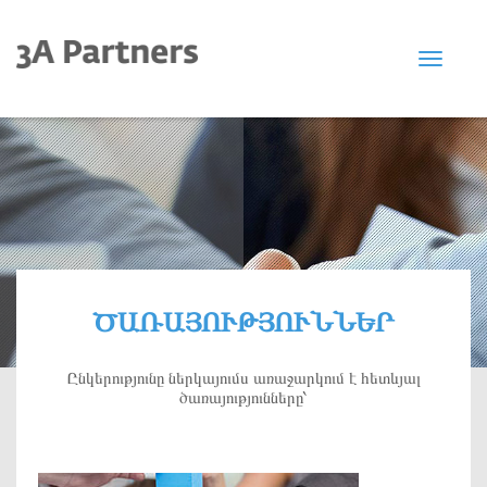
Toggle
navigat
ԾԱՌԱՅՈՒԹՅՈՒՆՆԵՐ
Ընկերությունը ներկայումս առաջարկում է հետևյալ
ծառայությունները՝