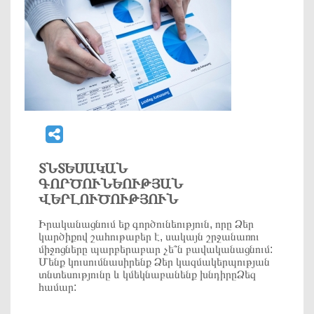
ՏՆՏԵՍԱԿԱՆ
ԳՈՐԾՈՒՆԵՈՒԹՅԱՆ
ՎԵՐԼՈՒԾՈՒԹՅՈՒՆ
Իրականացնում եք գործունեություն, որը Ձեր
կարծիքով շահութաբեր է, սակայն շրջանառու
միջոցները պարբերաբար չե՞ն բավականացնում:
Մենք կուսումնասիրենք Ձեր կազմակերպության
տնտեսությունը և կմեկնաբանենք խնդիրըՁեզ
համար: