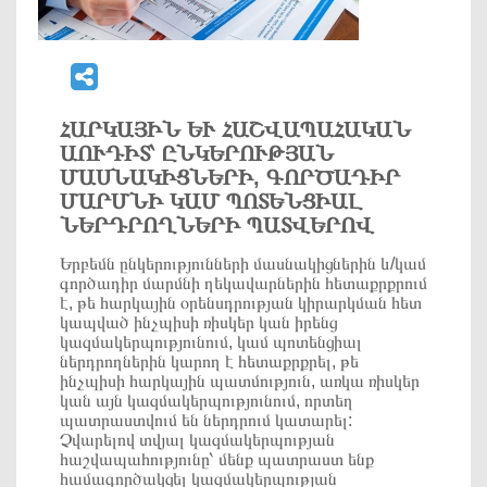
ՀԱՐԿԱՅԻՆ ԵՒ ՀԱՇՎԱՊԱՀԱԿԱՆ Ա
ՈՒԴԻՏ՝ ԸՆԿԵՐՈՒԹՅԱՆ Մ
ԱՍՆԱԿԻՑՆԵՐԻ, ԳՈՐԾԱԴԻՐ Մ
ԱՐՄՆԻ ԿԱՄ ՊՈՏԵՆՑԻԱԼ Ն
ԵՐԴՐՈՂՆԵՐԻ ՊԱՏՎԵՐՈՎ
Երբեմն ընկերությունների մասնակիցներին և/կամ
գործադիր մարմնի ղեկավարներին հետաքրքրում
է, թե հարկային օրենսդրության կիրարկման հետ
կապված ինչպիսի ռիսկեր կան իրենց
կազմակերպությունում, կամ պոտենցիալ
ներդրողներին կարող է հետաքրքրել, թե
ինչպիսի հարկային պատմություն, առկա ռիսկեր
կան այն կազմակերպությունում, որտեղ
պատրաստվում են ներդրում կատարել:
Չվարելով տվյալ կազմակերպության
հաշվապահությունը՝ մենք պատրաստ ենք
համագործակցել կազմակերպության