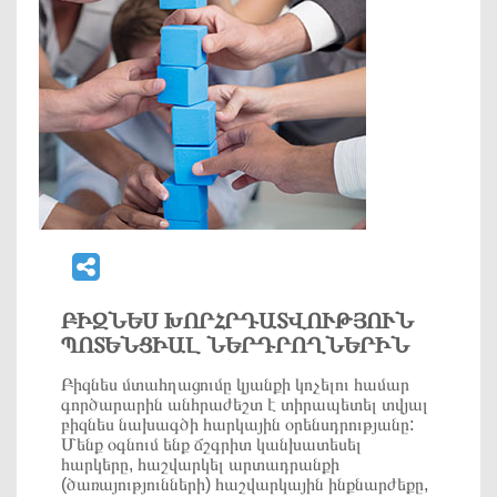
ԲԻԶՆԵՍ ԽՈՐՀՐԴԱՏՎՈՒԹՅՈՒՆ
ՊՈՏԵՆՑԻԱԼ ՆԵՐԴՐՈՂՆԵՐԻՆ
Բիզնես մտահղացումը կյանքի կոչելու համար
գործարարին անհրաժեշտ է տիրապետել տվյալ
բիզնես նախագծի հարկային օրենսդրությանը:
Մենք օգնում ենք ճշգրիտ կանխատեսել
հարկերը, հաշվարկել արտադրանքի
(ծառայությունների) հաշվարկային ինքնարժեքը,