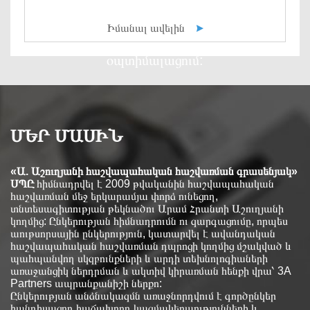
հաշվապահական հաշվառում, հարկային
խորհրդատվություն,
Իմանալ ավելին
փաստաթղթաշրջանառության
օպտիմալացում:
ՄԵՐ ՄԱՍԻՆ
«Ա. Աշուղյանի հաշվապահական հաշվառման գրասենյակ»
ՍՊԸ
հիմնադրվել է 2009 թվականին հաշվապահական
հաշվառման մեջ երկարամյա փորձ ունեցող,
տնտեսագիտության թեկնածու Արամ Հրանտի Աշուղյանի
կողմից: Ընկերության հիմնադրումն ու զարգացումը, որպես
աութսորսային ընկերություն, կատարվել է ավանդական
հաշվապահական հաշվառման դպրոցի կողմից մշակված և
պահպանվող սկզբունքների և արդի տեխնոլոգիաների
առաջանցիկ ներդրման և ակտիվ կիրառման հենքի վրա՝ 3A
Partners ապրանքանիշի ներքո:
Ընկերության անձնակազմն առաջնորդվում է գործընկեր
հանդիսացող հաճախորդ կազմակերպությունների և