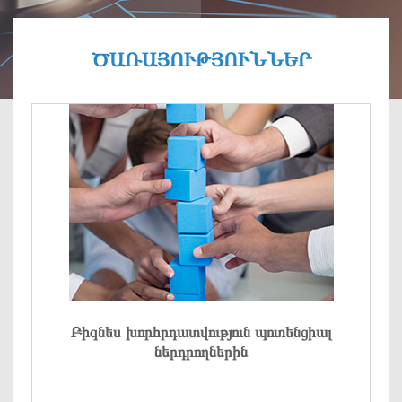
ԾԱՌԱՅՈՒԹՅՈՒՆՆԵՐ
Բիզնես խորհրդատվություն պոտենցիալ
ներդրողներին
Բիզնես գործունեության վերլուծություն,